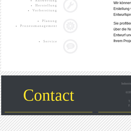
Auswertung
Wir können
Herstellung
Erstellung
Vorbereitung
Entwurfspr
Planung
Sie profit
Prozessmanagement
über die N
Entwurf un
Ihrem Proj
Service
Industri
Contact
6199
T.
F.