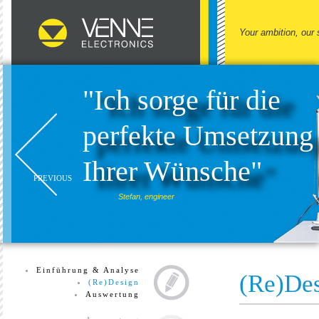
Your ambition, our 
"Ich sorge für die
perfekte Umsetzung
Ihrer Wünsche"
PREVIOUS
Stefan, engineer
Einführung & Analyse
(Re)De
(Re)Design
Auswertung